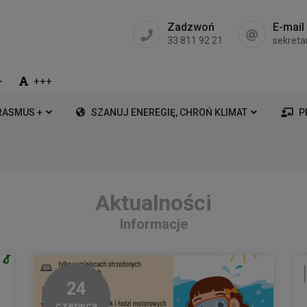
Zadzwoń
E-mail
33 811 92 21
sekreta
+
+++
RASMUS +
SZANUJ ENEREGIĘ, CHROŃ KLIMAT
P
Aktualności
Informacje
24
czerwca