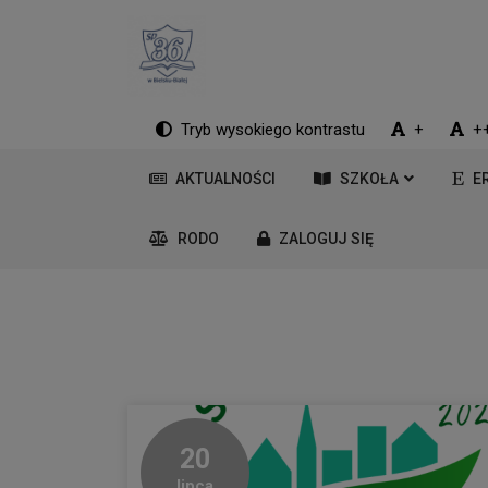
Tryb wysokiego kontrastu
+
+
AKTUALNOŚCI
SZKOŁA
E
RODO
ZALOGUJ SIĘ
20
lipca