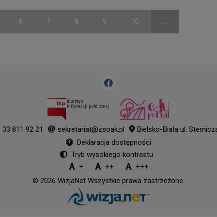
6
7
8
9
10
...
33 811 92 21
sekretariat@zsoak.pl
Bielsko-Biała ul. Sternicz
Deklaracja dostępności
Tryb wysokiego kontrastu
+
++
+++
© 2026
WizjaNet
Wszystkie prawa zastrzeżone.